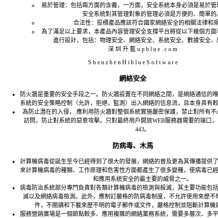
易於管理：包括兩方面的含義，一方面，安全系統本身必須是易於管
安全系統對其管理對象的管理必須是方便的、簡單的
合法性：投標產品應該符合國家網絡安全的相關法律和
為了滿足以上要求，本產品內容管理安全支撐平台將從以下幾個方面
進行設計，包括：物理安全、網絡安全、系統安全、數據安全、
深 圳 升 藍 u p b l u e . c o m
S h e n z h e n H i b l u e S o f t w a r e
網絡安全
防火牆是重要的安全手段之一。防火牆設置在不同網絡之間，是網絡通信的
系統的安全策略控制（允許，拒絕，監測）出入網絡的信息流，且本身具有
為防止潛在的入侵， 應利用防火牆對整個系統實施嚴密保護，禁止對所有不
訪問，防止對系統的惡意攻擊。只對最終用戶開放WEB服務器需要的端口， 如TC
443。
防病毒、木馬
計算機病毒從誕生至今已經得到了很大的發展，網絡的普及更為其傳播提供
來計算機病毒的種類、工作原理和危害性方面都產生了很多變種，使病毒已
和應用系統安全的最主要的威脅之一。
病毒防治系統部分專門負責對各類計算機病毒的檢測與殺滅，其主要功能包
滅以及網絡病毒檢測。此外，應制訂嚴格的防病毒制度，不允許使用來歷不
件，不閱讀和下載來歷不明的電子郵件或文件，嚴格控制並阻斷計算機
服務營銷廣場是一個節點較多、應用複雜的網絡業務系統，需要多層次、多