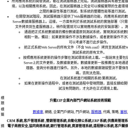
所用應用系統的開發測試，都在測試服務器上完成。測試服務器具有跟生產
境，以及相關應用系統。因此，在測試服務器上完全可以模擬實際的生產環
之間的兼容性等進行測試、對系統的整體性能等進行測試
在開發測試階段，測試服務器只提供了Web服務器的功能，而應用系統的數
Server數據庫服務器上。這樣，一方面有利於系統測試系統的實施部署（只
文件拷貝到生產服務器上，稍作配置就可以實現應用系統的安裝部署）。
通過把正式系統數據庫的備份數據還原到測試系統，實現測試系統數
相對一致。備註：如果更新操作不涉及數據操作，或者更新操作不涉
可以考慮不進行此步操作。
把正式系統Web Server的所有文件（不含 Web.conf）拷貝至測試系統We
測試系統的原有文件。
按照應用系統更新的操作步驟在測試環境系統上載。一般說來主要包括
Server上的文件更新，及數據庫更新。數據庫更新一般推薦在本地通過SQL
理器、查詢分析器進行操作。另外，本地的數據庫鏈接堅決不要保
碼，否則太危險。
在測試系統進行相關的系統/業務測試。
如果在更新操作過程中，或者在測試過程中發現問題，直接反饋給開
試沒有問題的，才允許在正式環境上載。
標
升藍EIP 企業內部門戶網站系統技術規範
題
標
數據庫
, 網絡, 企業門戶網站, 門戶網站,
服務器
, 代碼, 策略,
審核
,
籤
CRM 系統,客戶管理系統 ,營銷管理系統,自動化辦公系統,ERP 系統,供應商管理
摘
電子商務安全,協同商務系統,銀行管理系統,資源管理系統,遠程辦公系統,客戶關