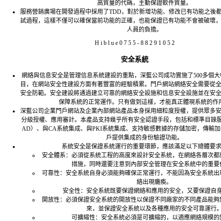
高質量的代碼，主動保證軟件質量。
服務營銷廣場在開發過程中採用了TDD，對於新增功能、修改已有功能之後
試過程，這樣不僅可以確保當前功能的正確，也能保證已有功能不會被破壞
人員的負擔。
H i b l u e 0 7 5 5 - 8 8 2 9 1 0 5 2
安全系統
網絡與信息安全是管理信息系統建設的重點，深藍公司成功實施了500多個
目，在網站安全性建設方面有著豐富的經驗積累。門戶網站網絡安全需要從
安全防範。安全建設將通過建立可靠的網絡安全設施和信息安全設施並在安
保障系統的正常運作。只有做到這樣，才能真正體現系統的作
深藍公司企業門戶網站及企業內部網站產品本身採用細粒度授權，提供眾多
分級授權、應用審計。本產品支持幾乎所有安全認證手段，包括和標準目錄服
AD）、與CA系統集成、與PKI系統集成、支持敏感數據的存儲加密，傳輸
戶提供集成的身份驗證功能。
系統安全是保證系統運行的重要環節，應該滿足以下總體要
安全體系：必須從系統工程的高度來設計安全系統，在網絡各層次都
措施，同時還要注意到內部安全管理在安全系統中的重要
可靠性：安全系統自身必須能夠確保正常運行，不能因為安全系統出
絡出現癱瘓。
安全性：安全系統既要保證網絡和應用的安全，又要保證自
開放性：必須保證安全系統的開放性以保證不同廠家的不同產品能夠
來，並保證安全系統以及各種應用的安全可靠運行
可擴縮性：安全系統必須是可擴縮的，以適應網絡規模的