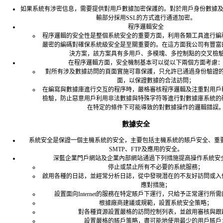
如果系統有涉密信息，需要提供對用戶數據加密保護的。對於用戶身份數據
輸部分採用SSL的方式進行通道加密。
程序邏輯安全
程序邏輯的安全性是整個系統安全的重要方面，利用各類工具進行編
嚴密的編碼對確保系統級安全是至關重要的。在這方面我公司有豐富
決方案，該方案具有多用戶、多模塊、多控制點的交叉檢
在程序邏輯方面，安全機制基本可以從以下兩個方面考慮
對所有涉及數據訪問的頁面實施可靠保護，只允許已通過身份驗證
面，以保證數據的合法訪問；
在編寫與數據庫進行交互的程序時，嚴格審核程序邏輯及注重對用戶
檢驗，防止惡意用戶利用非法數據與特殊字符等進行對數據庫系統的
在特定的條件下可能導致的對數據操作的邏輯錯誤
數據安全
系統安全是保證一個主機系統的安全，主要包括主機系統的賬戶安全、重要
SMTP、FTP及應用的安全。
深藍企業門戶網站及企業內部網站通過下列措施提高操作系統安
停止或禁止所有不必要的系統服務；
啟用各種的日誌，並經常分析日誌，從中發現潛在的不友好訪問或入
應對措施；
設置面向Internet的服務在特定賬戶下運行，只給予正常運行所
根據廠商建議或規範，設置系統安全策略；
對各種資源設置嚴格的訪問控制列表，並啟用審核與跟
設置嚴格的賬戶策略，盡可能地使用最少的用戶賬戶