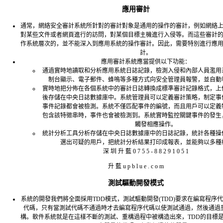
應用審計
通常，網絡安全審計系統所針對的審計對象是通用的操作的審計，例如網絡
對某些文件或者網頁進行的訪問，對某個目標主機進行入侵等。而這些審計
作系統層次的，並不能深入到應用系統的操作審計。因此，需要特別進行應
計。
應用審計系統應當提供以下功能：
通過實時地讀取和分析應用系統日誌記錄，檢測入侵和內部人員濫用
制台顯示、電子郵件、蜂鳴等多種方式向安全管理員報警，並自動
實時地把分佈在各個系統中的審計日誌轉換成標準審計記錄格式，上
後存儲在中央日誌數據庫中。系統管理員可以定義審計策略，制定事
事件記錄都會被檢測。系統不僅匹配事件的編號，而且用戶可以定義
包含該特徵串時，事件也會被檢測到。系統實時監控關鍵事件的發生
觸發相應操作。
統計分析工具分析存儲在中央日誌數據庫中的日誌記錄，統計各種操
選出可疑的用戶，把統計分析結果打印成報表，並能夠以多種
深 圳 升 藍 0 7 5 5 - 8 8 2 9 1 0 5 1
升 藍 u p b l u e . c o m
測試驅動開發模式
系統的開發我們將全面採用TDD模式，測試驅動開發(TDD)要求在編寫程序
代碼，只有當測試代碼不通過時才去編寫程序代碼以使測試通過，然後通過
構。軟件系統就是在這樣不斷的測試、重構過程中被構造出來，TDD的目標