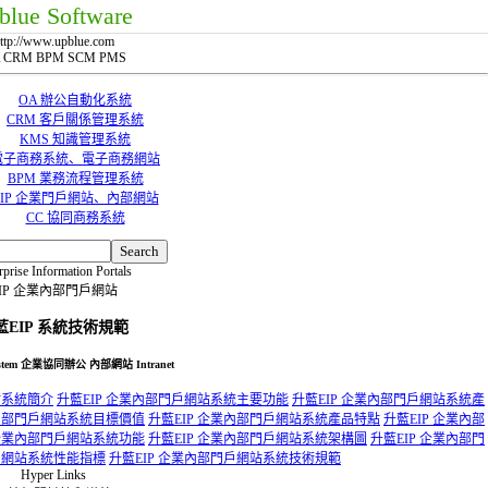
blue Software
ttp://www.upblue.com
 CRM BPM SCM PMS
OA 辦公自動化系統
CRM 客戶關係管理系統
KMS 知識管理系統
電子商務系統、電子商務網站
BPM 業務流程管理系統
EIP 企業門戶網站、內部網站
CC 協同商務系統
rprise Information Portals
EIP 企業內部門戶網站
藍EIP 系統技術規範
 System 企業協同辦公 內部網站 Intranet
站系統簡介
升藍EIP 企業內部門戶網站系統主要功能
升藍EIP 企業內部門戶網站系統產
業內部門戶網站系統目標價值
升藍EIP 企業內部門戶網站系統產品特點
升藍EIP 企業內部
 企業內部門戶網站系統功能
升藍EIP 企業內部門戶網站系統架構圖
升藍EIP 企業內部門
門戶網站系統性能指標
升藍EIP 企業內部門戶網站系統技術規範
Hyper Links