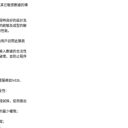
及其它敏感數據的傳
程時良好的設計及
的經驗及成型的解
驗性能。
：
的用戶訪問此類頁
輸入數據的合法性
破壞，並防止程序
。
服務如WEB、
全性：
侵試探，從而做出
需的最少權限；
蹤；
；