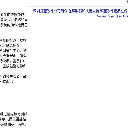
深圳升藍軟件公司簡介
在線服務和技術支持
深藍軟件產品在線
上發生的違規操作，
Version
Simplified Ch
的層次是在網絡和操
用系統的操作進行審
系統的行為，以控
執行應急反應。
傳到審計中心，然
件檢測規則，所有
特徵串，當事件中
，生成報警記錄和
作的發生次數，篩
格式輸出。
代碼之前先編寫測試
重構以優化設計結
是造就簡單、清晰、