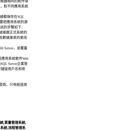
服務器相同的軟件環
境，對不同應用系統
。
據都保存在SQL
需要把應用系統的源
測試的步驟如下：
據庫跟正式系統的
及數據庫表的更改
b Server，並覆蓋
應用系統軟件Web
 Server企業管
存鏈接用戶名和密
發商。只有經過測
系統,質量管理系統,
係系統,流程管理系