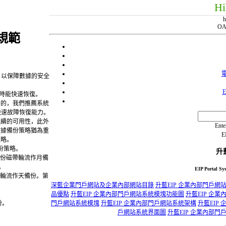
Hi
h
OA
規範
，以保障數據的安全
生時能快速恢復。
要的，我們推薦系統
快速故障恢復能力。
連續的可用性，此外
Ente
數據備份策略猶為重
策略。
份策略。
升
2份磁帶輪流作月備
。
EIP Portal
帶輪流作天備份。第
深藍企業門戶網站及企業內部網站目錄
升藍EIP 企業內部門戶網
品優點
升藍EIP 企業內部門戶網站系統模塊功能圖
升藍EIP 企
門戶網站系統模塊
升藍EIP 企業內部門戶網站系統架構
升藍EIP
份。
戶網站系統界面圖
升藍EIP 企業內部