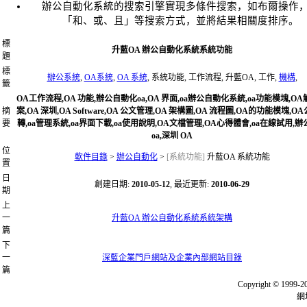
辦公自動化系統的搜索引擎實現多條件搜索，如布爾操作
「和、或、且」等搜索方式，並將結果相關度排序。
標
升藍OA 辦公自動化系統系統功能
題
標
辦公系統
,
OA系統
,
OA 系統
, 系統功能, 工作流程, 升藍OA, 工作,
機構
,
籤
OA工作流程,OA 功能,辦公自動化oa,OA 界面,oa辦公自動化系統,oa功能模塊,O
摘
案,OA 深圳,OA Software,OA 公文管理,OA 架構圖,OA 流程圖,OA的功能模塊,O
要
轉,oa管理系統,oa界面下載,oa使用說明,OA文檔管理,OA心得體會,oa在線試用,
oa,深圳 OA
位
軟件目錄
>
辦公自動化
>
[系統功能]
升藍OA 系統功能
置
日
創建日期:
2010-05-12
, 最近更新:
2010-06-29
期
上
一
升藍OA 辦公自動化系統系統架構
篇
下
一
深藍企業門戶網站及企業內部網站目錄
篇
Copyright © 
網