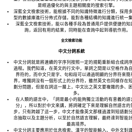
是經過優化的與主題相關度的搜索引擎。
深藍全文檢索技術，能根據不同的知識特徵進行分類，採用
型的數據庫進行分佈式存儲，能對各種結構的知識進行統一
深藍全文檢索技術，能以各種手段為普通用戶提供便捷的知
詢，返回有用的結果，同時能在查詢中起到導航作用。
全文檢索功能
中文分詞系統
中文分詞就是將連續的字序列按照一定的規範重新組合成詞
過程。我們知道，在英文的行文中，單詞之間是以空格作為
界符的，而中文只是字、句和段可以通過明顯的分界符來簡
界，唯獨詞沒有一個形式上的分界符，雖然英文也同樣存在
劃分問題，但是在詞這一層上，中文比之英文要複雜的多、
多。
在人類的語言中，「詞是最小的能夠獨立活動的有意義的語
分」，所以對於中文來講，將詞確定下來是理解自然語言的
步，只有跨越了這一步，中文才能像英文那樣過渡到短語劃
念抽取以及主題分析，以至於自然語言理解，最終達到智能
最高境界。
中文分詞主要應用於信息檢索、漢字的智能輸入、中外文對