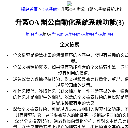
網站首頁
>
OA系統
>
升藍OA 辦公自動化系統系統功能
升藍OA 辦公自動化系統系統功能(3)
第1頁
第2頁
第3頁
第4頁
第5頁
第6頁
第7頁
第8頁
第9頁
第10頁
全文檢索
全文檢索是從數據庫的海量無序的內容中，發現有意義的文
識。
企業文檔種類繁多，如果沒有功能強大的全文檢索引擎，這
沒有利用的價值。
通過深藍的數據挖掘技術，對文檔和數據進行量化、整理，
現基於知識的決策。
在信息時代，獲取信息（或文檔）是一件非常容易的事，獲
的信息才是關鍵中的關鍵。深藍的全文檢索技術的目標就是
戶實現獲取有用的信息。
深藍全文檢索技術，可實現與Google相同的搜索引擎功能，
具有搜索功能，更能根據輸入的關鍵字，找到最佳匹配的文
深藍全文檢索技術，通過數據向量化分析，可對文本信息進
量，在信息度量基礎上建立的搜索引擎，不是簡單文字的搜