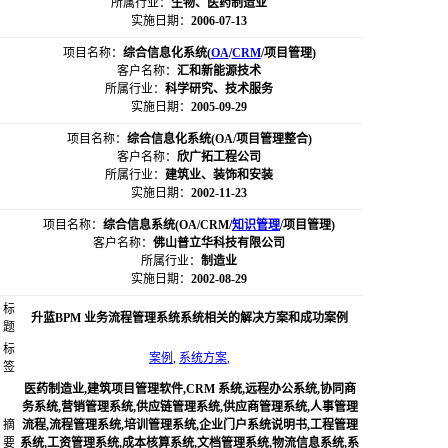
所属行业：
生物、医药制造业
实施日期：
2006-07-13
项目名称：
综合信息化系统(
OA
/
CRM
/项目管理)
客户名称：
汇和新能源技术
所属行业：
科学研究、技术服务
实施日期：
2005-09-29
项目名称：
综合信息化系统(OA/项目管理整合)
客户名称：
欣广拓工程公司
所属行业：
建筑业、装饰和安装
实施日期：
2002-11-23
项目名称：
综合信息系统(OA/CRM/
知识管理
/项目管理)
客户名称：
佛山普立华科技有限公司
所属行业：
制造业
实施日期：
2002-08-29
标
升蓝BPM 业务流程管理系统系统相关的解决方案和成功案例
题
标
案例
,
系统方案
,
签
医药制造业,建筑项目管理软件,CRM 系统,远程办公系统,协同商
务系统,营销管理系统,供应链管理系统,供应商管理系统,人事管理
摘
流程,流程管理系统,培训管理系统,企业门户系统说明书,工程管理
要
系统,工资管理系统,成本核算系统,文档管理系统,物流信息系统,系