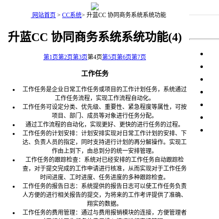
网站首页
>
CC系统
>
升蓝CC 协同商务系统系统功能
升蓝CC 协同商务系统系统功能(4)
第1页
第2页
第3页
第4页
第5页
第6页
第7页
工作任务
工作任务是企业日常工作任务或项目的工作计划任务，系统通过
工作任务流程，实现工作流程自动化。
工作任务可设定分类、优先级、重要性、紧急程度等属性，可按
项目、部门、成员等对象进行任务分配。
通过工作流程的自动化，实现更好、更快的进行任务的过程。
工作任务的计划安排：计划安排实现对日常工作计划的安排、下
达、负责人员的指定，同时支持进行计划的再分解操作。实现工
作由上到下，由总到分的统一安排管理。
工作任务的跟踪检查：系统对已经安排的工作任务自动跟踪检
查，对于提交完成的工作申请进行核准，从而实现对于工作任务
时间进度、工时进度、任务进度的多种跟踪检查。
工作任务的报告日志：系统提供的报告日志可以使工作任务负责
人方便的进行相关报告的提交，为将来的工作考评提供了准确、
翔实的数据。
工作任务的费用管理：通过与费用报销模块的连接，方便管理者