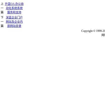
上
升蓝OA 办公自
一
动化系统系统
篇
服务和支持
下
深蓝企业门户
一
网站及企业内
篇
部网站目录
Copyright © 
网