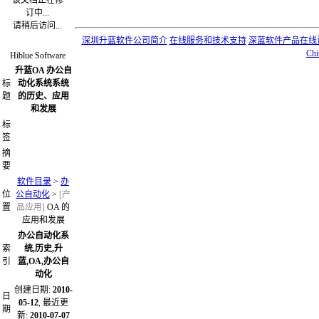
该文档正在修
订中...
请稍后访问...
深圳升蓝软件公司简介
在线服务和技术支持
深蓝软件产品在线
Chi
Hiblue Software
升蓝OA 办公自
标
动化系统系统
题
的历史、应用
和发展
标
签
摘
要
软件目录
>
办
位
公自动化
>
[产
置
品应用]
OA 的
应用和发展
办公自动化系
索
统,历史,升
引
蓝,OA,办公自
动化
创建日期:
2010-
日
05-12
, 最近更
期
新:
2010-07-07