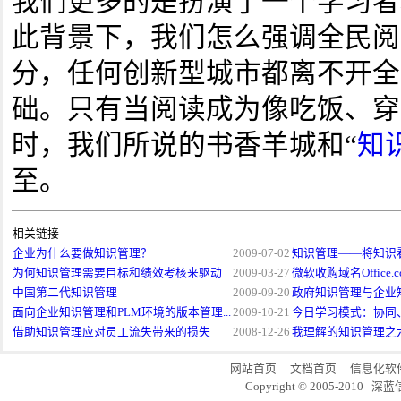
我们更多的是扮演了一个学习者
此背景下，我们怎么强调全民阅
分，任何创新型城市都离不开全
础。只有当阅读成为像吃饭、穿
时，我们所说的书香羊城和“
知
至。
相关链接
企业为什么要做知识管理？
2009-07-02
知识管理——将知识
为何知识管理需要目标和绩效考核来驱动
2009-03-27
微软收购域名Office.c
中国第二代知识管理
2009-09-20
政府知识管理与企业知
面向企业知识管理和PLM环境的版本管理...
2009-10-21
今日学习模式：协同、
借助知识管理应对员工流失带来的损失
2008-12-26
我理解的知识管理之六
网站首页
文档首页
信息化软
Copyright © 2005-20