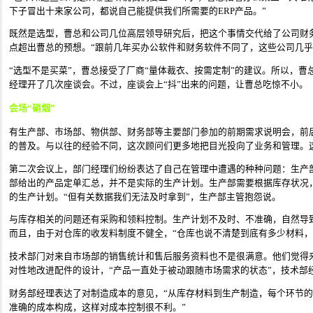
下子冒出十来家公司，都说自己能提供我们所需要的ERP产品。”
既然是选型，曹总和公司几位高层领导研究后，把这个事情交代给了公司财
点超出曹总的预想。“跟前几年买办公软件和财务软件不同了，这些公司几乎都
“选型不是买菜”，曹总接受了厂商“量体裁衣、按需定制”的建议。所以，
经理开了几次座谈会。不过，座谈会上“抖”出来的问题，让曹总吃惊不小。
会场
“
硝烟
”
有生产部、市场部、物供部、财务部等主要部门参加的前期需求说明会，前后
的普及。与以往的经验不同，这次顾问们更多地把目光投向了业务和管理。
第二次会议上，部门经理们纷纷表达了自己在管理中遭遇的种种问题：生产
部给出的产品定单汇总，并不是实际的生产计划。生产部需要根据库存状况
的生产计划。“但有关数据我们无法及时拿到”，生产部主管抱怨说。
与库存相关的问题还有采购和领料控制。生产计划不及时、不准确，自然导
而且，由于对仓库的收发料制度不健全，“仓库也说不清楚到底有多少材料，
技术部门对来自市场部的销售统计和售后服务资料也不是很满意。他们觉得
对性地改进配件的设计，“产品一直处于被动跟随市场需求的状态”，技术部
财务部经理表达了对制造成本的意见，“从库存材料到生产制造，每个环节
准确的成本构成，这样对成本控制很不利。”