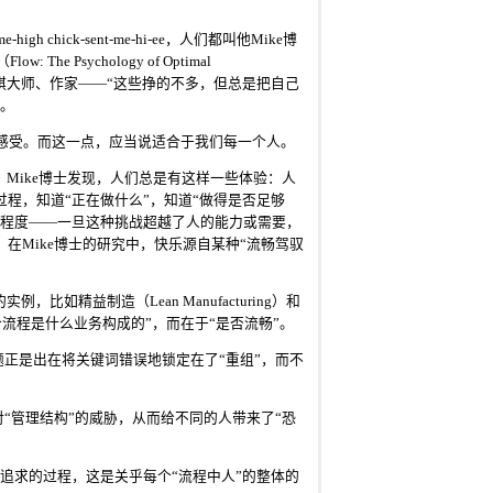
h chick-sent-me-hi-ee，人们都叫他Mike博
Psychology of Optimal
、象棋大师、作家——“这些挣的不多，但总是把自己
趣。
”的感受。而这一点，应当说适合于我们每一个人。
Mike博士发现，人们总是有这样一些体验：人
的过程，知道“正在做什么”，知道“做得是否足够
的程度——一旦这种挑战超越了人的能力或需要，
在Mike博士的研究中，快乐源自某种“流畅驾驭
如精益制造（Lean Manufacturing）和
“这个流程是什么业务构成的”，而在于“是否流畅”。
题正是出在将关键词错误地锁定在了“重组”，而不
对“管理结构”的威胁，从而给不同的人带来了“恐
得追求的过程，这是关乎每个“流程中人”的整体的