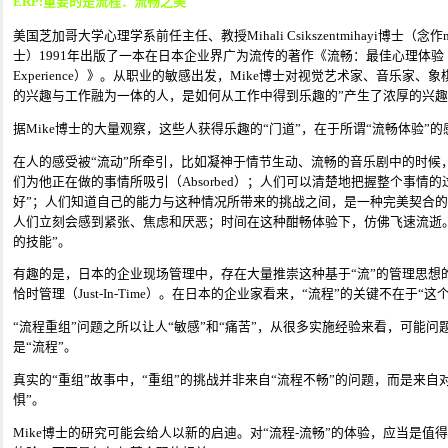
ERP:重要的是流程：流畅之美
美国芝加哥大学心理学系前任主任、教授Mihali Csikszentmihayi博士（念作me-hig
士）1991年出版了一本在日本企业界广为流传的著作《流畅：最佳心理体验（Flow: The 
Experience）》。从职业的敏感出发，Mike博士对视觉艺术家、音乐家
的兴趣与工作融为一体的人，是如何从工作中得到乐趣的”产生了浓厚的兴
据Mike博士的大量观察，这些人获得乐趣的“门道”，在于所谓“流畅体验
在人的感受被“流动”所牵引，比如凝神于情节生动、流畅的音乐剧中的时候，
们为他正在做的事情所吸引（Absorbed）；人们可以清楚地把握整个事情
好”；人们知道自己的能力与这种情况所带来的挑战之间，是一种完美契合
人们立刻会感到紧张、焦虑和厌恶；时间在这种酣畅体验下，仿佛飞速流逝。
的技能”。
有趣的是，日本的企业现场管理中，存在大量推崇这种基于“流”的管理思想的实例，比
恰时管理（Just-In-Time）。在日本的企业家看来，“流程”的关键不在于
“流程重组”问题之所以让人“敏感”和“痛苦”，从很多实施经验来看，可能问
是“流程”。
真实的“重组”故事中，“重组”的挑战并非来自“流程不畅”的问题，而是来自
惧”。
Mike博士的研究可能会给人以新的启迪。对“流程-流畅”的体验，应当是值