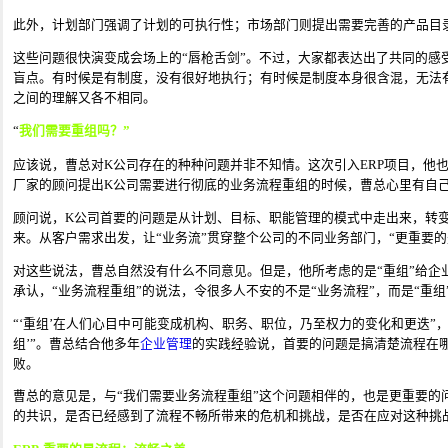
此外，计划部门强调了计划的可执行性；市场部门则提出需要完善的产品目
这些问题很快演变成会场上的“唇枪舌剑”。不过，大家都表达出了共同的感
盲点。有时候是有制度，没有很好地执行；有时候是制度本身很含混，无法
之间的理解又各不相同。
“
我们需要重组吗？
”
应该说，曹总对K公司存在的种种问题并非不知情。这次引入ERP项目，他也
厂家的顾问提出K公司需要进行彻底的业务流程重组的时候，曹总心里有自
顾问说，K公司首要的问题是从计划、目标、职能管理的模式中走出来，转变到
来。从客户需求出发，让“业务流”贯穿整个公司的不同业务部门，“更重要
对这些说法，曹总自然没有什么不同意见。但是，他所考虑的是“重组”给企
承认，“业务流程重组”的说法，令很多人不安的不是“业务流程”，而是“重组
“‘重组’在人们心目中可能变成机构、职务、职位，乃至权力的变化和更迭”，
组’”。曹总结合他多年
企业管理
的实践经验说，首要的问题是搞清楚流程在哪里
败。
曹总的意见是，与“我们需要业务流程重组”这个问题相伴的，也是更重要的
的共识，是否已经感到了流程不畅所带来的危机和挑战，是否在应对这种挑