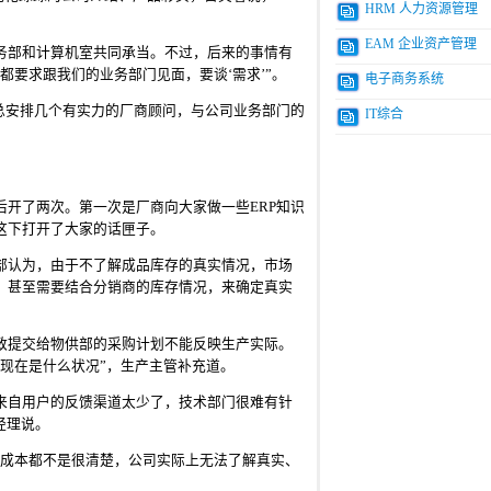
HRM 人力资源管理
EAM 企业资产管理
务部和计算机室共同承当。不过，后来的事情有
要求跟我们的业务部门见面，要谈‘需求’”。
电子商务系统
曹总安排几个有实力的厂商顾问，与公司业务部门的
IT综合
开了两次。第一次是厂商向大家做一些ERP知识
这下打开了大家的话匣子。
部认为，由于不了解成品库存的真实情况，市场
，甚至需要结合分销商的库存情况，来确定真实
致提交给物供部的采购计划不能反映生产实际。
现在是什么状况”，生产主管补充道。
来自用户的反馈渠道太少了，技术部门很难有针
经理说。
的成本都不是很清楚，公司实际上无法了解真实、