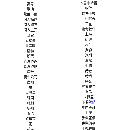
入黨申請書
高考
軟件
歌曲
軟件下載
歌曲下載
三個代表
個人簡歷
三星
個人網頁
殺毒軟件
個人主頁
上海
公安
紹興
公務員
設計
共青團
攝影
購物
深圳
股票
瀋陽
管理咨詢
生物
管理咨詢
詩歌
廣告
時尚
廣告公司
時裝
廣州
實習報告
鬼
食品
鬼故事
世界盃
韓國
市場
營銷
韓劇
室內設計
杭州
手機
賀卡
手機報價
紅樓夢
手機價格
花
手機鈴聲
花店