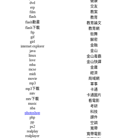
健康
dvd
交友
erp
film
教案
flash
教育
flash動畫
教育論文
flash下載
教育網
ftp
街舞
gif
解密
girl
金融
internet explorer
java
金山
linux
金山毒霸
love
金山快譯
mba
金庸
mcse
經濟
midi
movie
局域網
mp3
軍事
mp3下載
卡通
mtv
卡通圖片
mtv下載
看電影
music
考研
nba
科技
photoshop
php
課件
pp
空調
ps2
寬帶
realplay
寬帶電影
realplayer