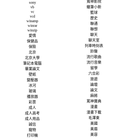
寬帶影院
sony
vb
蠟筆小新
vc
籃球
vcd
歷史
winamp
聯通
winrar
聯想
winzip
聊天
愛情
聊天室
保健品
列車時刻表
保險
鈴聲
北京
流行歌曲
北京大學
流行音樂
筆記本電腦
留學
畢業論文
六合彩
壁紙
旅遊
變壓器
論壇
冰河
論文
玻璃
麻將
播放器
罵神寶典
彩票
漫畫
成人
漫畫下載
成人高考
毛澤東
成人用品
美國
誠信
美眉
寵物
美容
打印機