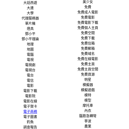
美少女
大話西遊
免費
大連
免費成人電影
大學
免費電影
代理服務器
免費電影下載
單片機
免費個人主頁
燈具
免費空間
鄧小平
免費下載
鄧小平理論
免費信箱
地理
免費郵箱
地圖
免費域名
電腦
免費在線電影
電視
免費主頁
電視劇
免費主頁空間
電視台
免費資源
電台
明星
電信
模擬器
電影
模擬遊戲
電影下載
模特
電影院
模型
電影在線
摩托車
電子賀卡
內衣
電子商務
腦筋急轉彎
電子圖書
寧波
釣魚
農業
調查報告