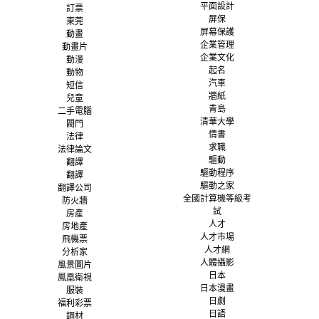
平面設計
訂票
屏保
東莞
屏幕保護
動畫
企業管理
動畫片
企業文化
動漫
起名
動物
汽車
短信
牆紙
兒童
青島
二手電腦
清華大學
閥門
情書
法律
求職
法律論文
驅動
翻譯
驅動程序
翻譯
驅動之家
翻譯公司
全國計算機等級考
防火牆
試
房產
人才
房地產
人才市場
飛機票
人才網
分析家
人體攝影
風景圖片
日本
鳳凰衛視
日本漫畫
服裝
日劇
福利彩票
日語
鋼材