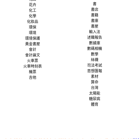
書
花卉
書店
化工
書籍
化學
書庫
化妝品
書屋
環保
輸入法
環境
述職報告
環境保護
數據庫
黃金書屋
數碼相機
會計
數學
會計論文
絲襪
火車票
司法考試
火車時刻表
思想匯報
機票
素材
吉他
算命
台灣
太陽能
糖尿病
體育