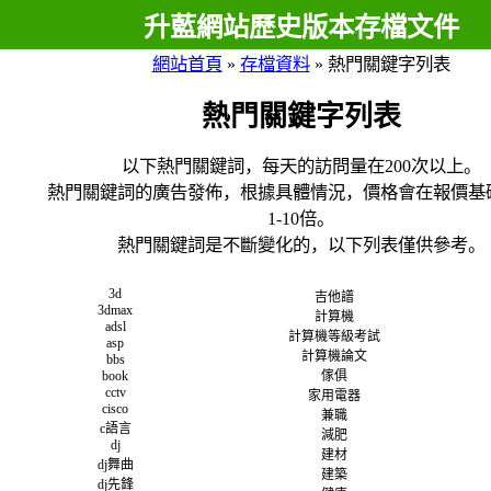
升藍網站歷史版本存檔文件
網站首頁
»
存檔資料
»
熱門關鍵字列表
熱門關鍵字列表
以下熱門關鍵詞，每天的訪問量在200次以上。
熱門關鍵詞的廣告發佈，根據具體情況，價格會在報價基
1-10倍。
熱門關鍵詞是不斷變化的，以下列表僅供參考。
3d
吉他譜
3dmax
計算機
adsl
計算機等級考試
asp
計算機論文
bbs
book
傢俱
cctv
家用電器
cisco
兼職
c語言
減肥
dj
建材
dj舞曲
建築
dj先鋒