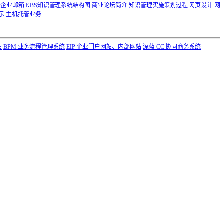
局企业邮箱
KBS知识管理系统结构图
商业论坛简介
知识管理实施策划过程
网页设计 网
示
主机托管业务
站
BPM 业务流程管理系统
EIP 企业门户网站、内部网站
深蓝 CC 协同商务系统