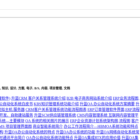
知识, 设计, 方案, 电子, B/S, 内容, 项目管理, 文档
理软件)
升蓝CRM 客户关系管理系统介绍
B2B 电子商务网站系统介绍
ERP业务流程图,
 办公自动化系统白皮书
KBS知识管理系统功能介绍
升蓝OA 办公自动化系统方案摘要
升
虚拟主机 服务器
CRM客户关系管理系统功能流程图表
ERP订单管理软件界面,ERP流程
开发、自助建站服务
升蓝SCM供应链管理系统
CMS内容管理系统 互联网内容管理平
系统—主要模块
OA 系统的相关图片的展示
ERP企业资源计划系统架构图,流程图
客户
MS 项目管理界面图
商业智能系统简介
办公工作流程简介—HBMOA系统功能和特点
构
升蓝OA办公自动化系统的特点
升蓝OA办公系统的功能
升蓝OA网络自动化系统常
即时通讯平台简介
OA办公自动化系统功能特点
升蓝OA集成RTX的应用价值
升蓝OA集