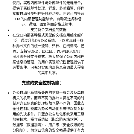
使用，实现内部邮件与外部邮件的无缝结合，
提供了离线邮件处理、群发、多邮箱管、邮件
接收自动分类归档等各种功能。同时可与升蓝
OA的内部管理功能结合，自动发送各种督
办、通知、回复等固定格式邮件。
支持复合文档型的数据
在企业内部各种格式类型的文档应用越来越广
泛，通过升蓝OA办公系统，可以实现对于各
种办公文件的统一流转、归档、在线调阅、管
理。支持WORD、EXCEL、POWERPOINT、
图片等各种文件格式。极大加强了公司内部档
案信息的管理，为用户实现知识性管理提供了
必要条件。可充分实现内部信息资源最大程度
的集中共享。
完整的安全控制功能：
办公自动化系统所处理的信息一般会涉及单位
机关的机密，而且不同的办公人员在不同的时
刻对办公信息的处理权限也是不同的，因此安
全性控制功能成为办公自动化系统得以投入使
用的先决条件。升蓝办公自动化系统采用三级
加密技术，操作系统级（配合防火墙软件）、
数据级（数据加密）、用户级（安全权限的划
分限制）。为企业信息的安全畅通提供了有力