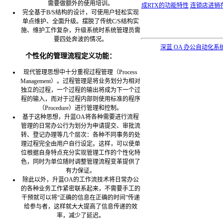
需要做额外的使用培训。
成RTX的功能特性
连锁店进销
完全基于B/S结构的设计，可使用户轻松实现
单点维护、全面升级。摆脱了传统C/S结构实
施、维护工作复杂，升级系统时系统管理员需
要四处奔波的情况。
深蓝 OA 办公自动化系
个性化的管理流程定义功能：
现代管理思想中十分重视过程管理（Process
Management）。过程管理是将业务划分为相对
独立的过程，一个过程的输出将成为下一个过
程的输入，而对于过程内部则使用标准的程序
（Procedure）进行管理和控制。
基于这种思想，升蓝OA将各种需要进行流程
管理的日常办公行为划分为申请提交、审批流
转、登记办理等几个层次：各种不同事务的处
理过程完全由用户自行设定。这样，可以使单
位根据自身特点充分实现管理工作的个性化特
色，同时为单位随时调整管理流程变革提供了
有力保证。
除此以外，升蓝OA的工作流技术将日常办公
的各种业务工作紧密联系起来，不需要手工的
干预就可以将“正确的信息在正确的时间”传递
给参与者，这样就大大提高了信息传递的效
率，减少了延迟。