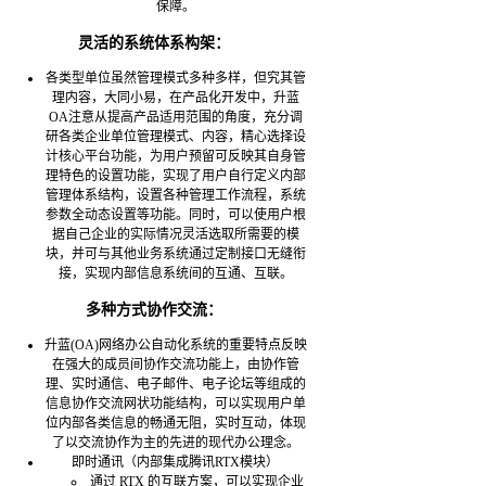
保障。
灵活的系统体系构架：
各类型单位虽然管理模式多种多样，但究其管
理内容，大同小易，在产品化开发中，升蓝
OA注意从提高产品适用范围的角度，充分调
研各类企业单位管理模式、内容，精心选择设
计核心平台功能，为用户预留可反映其自身管
理特色的设置功能，实现了用户自行定义内部
管理体系结构，设置各种管理工作流程，系统
参数全动态设置等功能。同时，可以使用户根
据自己企业的实际情况灵活选取所需要的模
块，并可与其他业务系统通过定制接口无缝衔
接，实现内部信息系统间的互通、互联。
多种方式协作交流：
升蓝(OA)网络办公自动化系统的重要特点反映
在强大的成员间协作交流功能上，由协作管
理、实时通信、电子邮件、电子论坛等组成的
信息协作交流网状功能结构，可以实现用户单
位内部各类信息的畅通无阻，实时互动，体现
了以交流协作为主的先进的现代办公理念。
即时通讯（内部集成腾讯RTX模块）
通过 RTX 的互联方案，可以实现企业