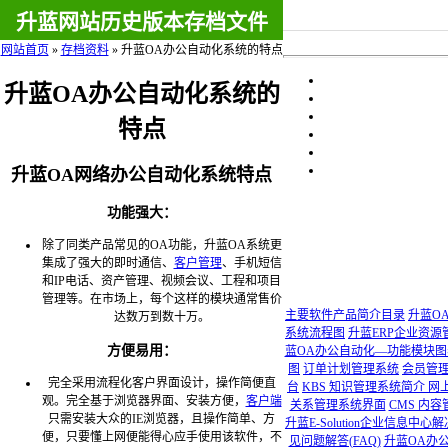
升蓝网站历史版本存档文件
网站首页
»
存档资料
»
升蓝OA办公自动化系统的特点
升蓝OA办公自动化系统的
特点
升蓝OA网络办公自动化系统特点
功能强大：
除了同类产品常见的OA功能，升蓝OA系统更
集成了强大的即时通信、
客户管理
、手机短信
和IP电话、资产管理、视频会议、工程和项目
管理等。在市场上，每个这样的模块通常售价
主要软件产品简介目录
升蓝O
达数万到数十万。
系统流程图
升蓝ERP企业资源
方便易用：
蓝OA办公自动化—功能模块图
图
订单计划管理系统
会员管
完全采用流程化客户界面设计，操作简便直
台
KBS 知识管理系统简介 网
观。完全基于浏览器界面、安装方便，
客户端
关系管理系统界面
CMS 内
只需安装大众的IE浏览器，且操作简单、方
升蓝E-Solution企业信息中
便，只要懂上网便能得心应手使用该软件，不
见问题解答(FAQ)
升蓝OA办