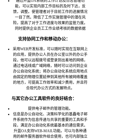
通过升蓝OA系统的工作计划及日志管理功
能，可以实现内部工作目标的及时下达，反
馈，调整。使管理者对于目前工作的进展情况
一目了然。降低了工作实施管理中的潜在风
险，提高了对于工作进度与效果的监管力度。
同时提供企业员工工作业绩考核的数据依据
支持协同工作和移动办公：
采用WEB开发标准，可以随时实现在互联网上
的应用，提供办公人员在办公室以外的办公手
段，他可以远程拨号或登录到出差地的网络，
通过电话线或广域网络，随时可以访问到企业
办公自动化系统；将办公自动化系统应用地点
由固定的物理位置延伸到其他所有被网络覆盖
的地方，可提高工作效率和减少费用，并且符
合现代办公方式的发展特点。
与其它办公工具软件的良好结合：
提供电子邮件的管理功能。
信息是办公自动化、决策科学化的基矗电子邮
件系统作为信息传递与共享的重要的工具和手
段，满足办公自动化系统最基本的通信需求。
升蓝OA支持WEB-MAIL功能。可以与各种通
用的邮件服务器软件结合使用，也可内部独立