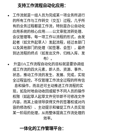
支持工作流程自动化应用：
工作流就是一组人员为完成某一项业务所进行
的所有工作与工作转交（交互）过程。几乎所
有的业务过程都是工作流，特别是办公自动化
应用系统的核心应用——公文审批流转处理、
会议管理等。每一项工作以流程的形式，由发
起者（如文件起草人）发起流程，经过本部门
以及其他部门的处理（如签署、会签），最终
到达流程的终点（如发出文件、归档入库、发
布）。
升蓝OA工作流程自动化的目标就是要协调组
成工作流的四大元素，即人员、资源、事件、
状态，推动工作流的发生、发展、完成，实现
全过程监控。不仅管理工作流全过程的所有信
息和操作，而且还可主动推进工作流程的实
现，如及时地自动收回或赋予不同人员的操作
权限（如起草人起草文件完毕即不可修改文件
内容，而其上级领导获得文件的签署权或对内
容的修改权）、主动提示和催促工作人员实现
某一阶段的处理，从而整体提高工作流处理的
效率。
一体化的工作管理平台：