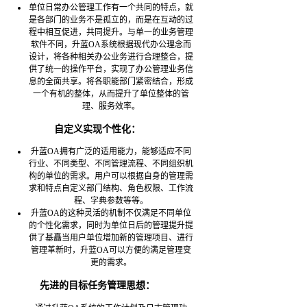
单位日常办公管理工作有一个共同的特点，就
是各部门的业务不是孤立的，而是在互动的过
程中相互促进，共同提升。与单一的业务管理
软件不同，升蓝OA系统根据现代办公理念而
设计，将各种相关办公业务进行合理整合，提
供了统一的操作平台，实现了办公管理业务信
息的全面共享。将各职能部门紧密结合，形成
一个有机的整体，从而提升了单位整体的管
理、服务效率。
自定义实现个性化：
升蓝OA拥有广泛的适用能力，能够适应不同
行业、不同类型、不同管理流程、不同组织机
构的单位的需求。用户可以根据自身的管理需
求和特点自定义部门结构、角色权限、工作流
程、字典参数等等。
升蓝OA的这种灵活的机制不仅满足不同单位
的个性化需求，同时为单位日后的管理提升提
供了基矗当用户单位增加新的管理项目、进行
管理革新时，升蓝OA可以方便的满足管理变
更的需求。
先进的目标任务管理思想：