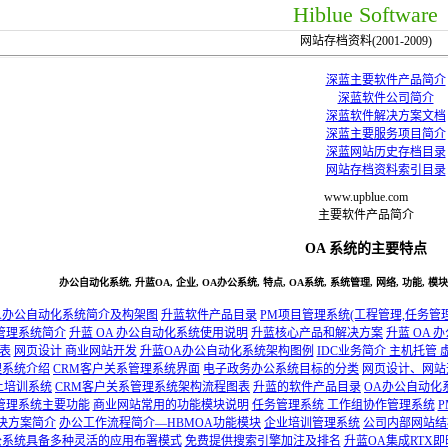
Hiblue Software
网站存档资料(2001-2009)
深蓝主要软件产品简介
深蓝软件公司简介
深蓝软件解决方案文档
深蓝主要服务项目简介
深蓝网站历史存档目录
网站存档资料索引目录
www.upblue.com
主要软件产品简介
OA 系统的主要特点
办公自动化系统, 升蓝OA, 企业, OA办公系统, 特点, OA系统, 系统管理, 网络, 功能, 模块, 
A办公自动化系统简介及构架图
升蓝软件产品目录
PM项目管理系统(工程管理,任务管
管理系统简介
升蓝 OA 办公自动化系统使用说明
升蓝核心产品和解决方案
升蓝 OA
表
网页设计 商业网站开发
升蓝OA办公自动化系统架构图例
IDC业务简介 主机托管 
理系统介绍
CRM客户关系管理系统界面
电子政务办公系统目标的分类
网页设计、网站
上培训系统
CRM客户关系管理系统架构流程图表
升蓝的软件产品目录
OA办公自动化
容管理系统主要功能
商业网站常用的功能模块说明
任务管理系统 工作组协作管理系统
P
心解决方案简介
办公工作流程简介—HBMOA功能模块
企业培训管理系统
公司内部网站结
公系统具备多种灵活的应用布署模式
免费提供搜索引擎加注及排名
升蓝OA集成RTX