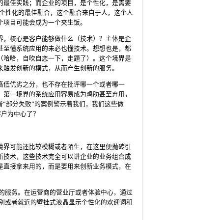
的最佳实践；而企业的项目，是个性化，是需要
和个性化的最佳融合，这个融合来自于人，这个人
个项目可能会成为一个夹生饭。
界，核心是客户能够做什么（技术）？主体是企
甚至懂系统应用的未必也懂技术。想想也是，都
（哈哈，自吹自恋一下，走题了）。这个境界是
来触发创新的模式，从而产生创新的服务。
高低优劣之分，也不存在批评哪一个或者哪一
，第一境界的系统应用容易成为鸡肋甚至弃用，
者“部分失败”的案例警示着我们，我们这些做
客户为中心了？
境界可能还比较模糊或者陌生，在这里便抛砖引
新技术，这些技术完全可以讲企业的业务组合成
是直接拿来用的，而是要用来创新业务模式，在
化的服务。在运营商的营业厅或者体验中心，通过
识别或者就近的壁挂式液晶显示个性化的欢迎词和