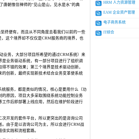
HRM 人力资源管理
了唐朝惟信禅师的“见山是山，见水是水”的典
EAM 企业资产管理
电子商务系统
始至终便有，而且从不同角度去看我们以前的一些
IT综合
是，这个境界却不仅仅是CRM服务商的境界，也
动业务，大部分项目所希望的通过CRM系统）来
界是业务驱动系统，有一部分项目进行了组织调
取得不错的效果；第三个境界是技术驱动创新，
来的创新，最终实现新技术结合业务变革使系统
系统服务，都是类似的情况，核心是要用什么（功
制的原因，项目大多采取围绕系统功能控制业务
等工作后即部署上线应用，然后在维护阶段进行
二次开发的套件平台，所以更突出的是咨询公司
者。由于是以咨询公司为主，所以会进行CRM战
最佳实践和流程套路。