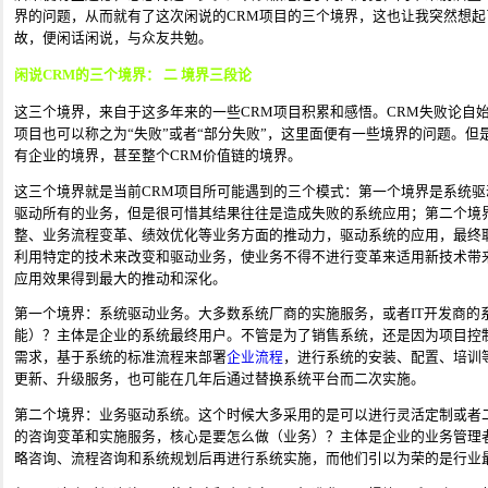
界的问题，从而就有了这次闲说的CRM项目的三个境界，这也让我突然想起
故，便闲话闲说，与众友共勉。
闲说CRM的三个境界： 二 境界三段论
这三个境界，来自于这多年来的一些CRM项目积累和感悟。CRM失败论自
项目也可以称之为“失败”或者“部分失败”，这里面便有一些境界的问题。但
有企业的境界，甚至整个CRM价值链的境界。
这三个境界就是当前CRM项目所可能遇到的三个模式：第一个境界是系统驱
驱动所有的业务，但是很可惜其结果往往是造成失败的系统应用；第二个境
整、业务流程变革、绩效优化等业务方面的推动力，驱动系统的应用，最终
利用特定的技术来改变和驱动业务，使业务不得不进行变革来适用新技术带
应用效果得到最大的推动和深化。
第一个境界：系统驱动业务。大多数系统厂商的实施服务，或者IT开发商的
能）？主体是企业的系统最终用户。不管是为了销售系统，还是因为项目控
需求，基于系统的标准流程来部署
企业流程
，进行系统的安装、配置、培训
更新、升级服务，也可能在几年后通过替换系统平台而二次实施。
第二个境界：业务驱动系统。这个时候大多采用的是可以进行灵活定制或者
的咨询变革和实施服务，核心是要怎么做（业务）？主体是企业的业务管理
略咨询、流程咨询和系统规划后再进行系统实施，而他们引以为荣的是行业