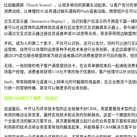
比如触摸屏（Touch Screen），让很多单向的屏幕生动起来，让客户充
消费动线，让难懂的3G业务通过娱乐通俗的Flash或者动画、情景短片在可
交互式显示器（Interactive Display），当识别客户后显示的不再是
者可以在运营商的品牌体验店或者社区店里的交互式触摸显示器上，参与娱
以通过交互式显示器注册会员或者申请3G试用等业务，甚至获得周边联盟商
手机，成为人的第二个影子，不仅可以识别，还可以支付，同时可以进行互动
运营商，自然可以合理的运用各种手机技术来进行业务创新，走近店面便可
通过GPS定位联合联盟商家为就近或者路过的消费者提供许可后的服务，短
无线，一张别致的电子客户满意度回访卡，在业务单据结束后一起递给消费
场客户经理，消费者将获得5-10元不等的电子优惠码，客户经理可以针对
SaaS，带有网络单元或者3G上网单元的可触摸的液晶屏，在企业数百个连
行统一的营销传播，甚至可以做更多的业务创新。
闲说CRM的三个境界：四 后记
说道最后，叶开认为并非技术型的企业就做不好CRM，而是要看技术型的
有效的推动业务变革，最终实现技术和业务的创新融合。这是一个螺旋形的
个全面灵活的解决方案平台，其次要能够建立起行业的业务变革方案和实践
利用新的技术点将业务变革有效的触发起来，并能够基于CRM解决方案平台