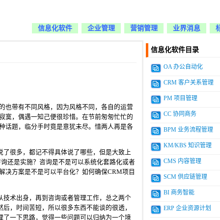
信息化软件
企业管理
营销管理
业界消息
信息化软件目录
OA 办公自动化
CRM 客户关系管理
PM 项目管理
免的也带有不同风格，因为风格不同，各自的运营
CC 协同商务
住寂寞，偶遇一知己便很珍惜。在节前匆匆忙忙的
种种话题，临分手时竟是意犹未尽。惜两人再是各
BPM 业务流程管理
KM/KBS 知识管理
说了很多，都记不得具体说了哪些，但是大致上
CMS 内容管理
咨询还是实施？咨询是不是可以系统化套路化或者
解决方案是不是可以平台化？如何确保CRM项目
SCM 供应链管理
BI 商务智能
从技术出身，再到咨询或者管理工作，总之两个
然后，时间苦短，所以很多东西不能谈的很透，
ERP 企业资源计划
理了一下思路，觉得一些问题可以归纳为一个境