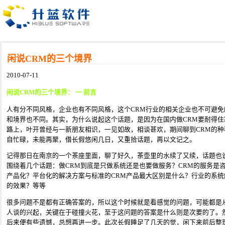
闲说CRM的三个境界
2010-07-11
闲说CRM的三个境界： 一 前言
人有分不同风格，企业也有不同风格，这个CRM行业的相关企业也不可避
和境界也不同。其实，为什么说起这个话题，是因为在国内做CRM要耐得
路上，叶开曾经与一新朋友相识，一见如故，相谈甚欢，期间聊到CRM的
自忙碌，未能再聚，借长假悠闲几日，又重拾话题，再以文记之。
记得那日在南京的一个茶座里面，聊了好久，茶壶里的水续了又续，话题也
围绕着几个话题：做CRM到底是只做系统还是也要做服务？CRM的服务是
产品化？平台化的解决方案与标准的CRM产品最大区别是什么？行业的系统
的效果？等等
很多问题不是都有正确答案的，所以这个时候就是看感觉的问题，可能都是
人谈的兴起，关键在于碰撞火花，至于这问题的答案是什么则是次要的了。
后来便有些遗憾，总想再进一步。此次长假睡足了几天的觉，闲下来前后整