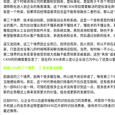
但是，这个时候咨询公司的套路和实践库，是标准化，是提炼于千百个项目
潜移默化进入到企业的角角落落；这个时候CRM项目需要解决的是标准化
就是一个桥梁，如果项目经理或者项目总监不能有效融合二者的话，那么这
第三个境界：技术驱动创新，创新驱动业务和系统。这是一个很有意思的境
业的客户。因为往往懂业务的不懂系统更不懂技术了，懂技术的不懂业务，
像我这样从工业自控到软件开发，到系统实施，再到咨询和管理，倒也不多
希望能够真正的从客户角度出发，参透系统和业务，然后通过创新的技术，
或又说回来，这三个境界因企业而已，因项目而异，因人而异，所以不存在
家，只是适合没事儿的时候喝茶闲聊当做闲话侃侃。当然，有时候一不小心
第二境界的业务变革容易受到很大抵触不能贯彻甚至被复辟。这些“失败”或
CRM的的确需要反思了：现在的CRM本质上是以企业自己为中心了还是以
闲说CRM的三个境界： 三 技术驱动创新
前面说的三个境界，前两个很多都在做，所以就不闲言碎语了，唯有第三个
玉随便扯两句。其实，这个时代带给我们惊喜的不仅仅是互联网，还有很多
为一部科幻小说一样，可惜的是很多企业并没有意识到这一点，很多技术不
新的业务模式上再来发挥更大的价值，组合成更新的发展空间。
比如RFID，让企业可以迅速非接触式的识别出自己的消费者，并提供个性
手机链上的会员幸运物里面的RFID芯片即时识别消费者，接待员可以快速
最近推荐。