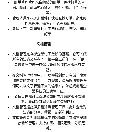
訂單管理管理來自網站的訂單，包括訂單的查
詢、統計、訂單執行情況、執行記錄、工作流程
等。
管理人員可根據多種條件快速查找訂單，指定訂
單作業程序，確保訂單的有效處理。
會員可在「訂單管理」中自行取消、恢復、刪除
訂單。
文檔管理
文檔管理是存儲企業電子數據的基礎，它可以讓
所有的知識文檔在同一個平台上運作，在一個中
央數據庫中統一存儲和管理各種信息和現有業
務。
在文檔管理模塊中，可以輕鬆創建，存儲，搜索
你需要的文檔（合同，方案書，產品說明書等任
何可以以文字表達下來的信息），並組織創建企
業整個的知識管理庫。
文檔管理還可以管理公司的內部網站和外部網
站，並可設計靈活多樣的信息門戶。
文檔管理還提供多種知識管理工具以提升企業對
知識的分享、積累、創新和利用。
文檔管理是對組織機構中的各類電子文檔實現統
一存儲和管理，支持加密、權限定義、分類定
義。