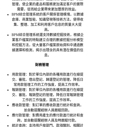
管理，使企業的產品和服務更加滿足客戶的實際
需要，從而給企業帶來更加豐厚的效益。
BPM綜合管理系統的客戶關係管理模塊，以數據
倉庫、商業智能、知識發現等技術方法，使得收
集、整理、加工和利用客戶信息的質量大大提
高。
BPM綜合管理系統還支持數據挖掘技術，根據企
業客戶檔案的特點建立合理的數據挖掘分析模型
和挖掘方法，從大量客戶檔案原始資料中通過數
據選擇和檢測，揭示出隱含的具有潛在價值的信
息。
財務管理
用款管理：對於單位內部的各種用款進行在線提
交、審批、借出登記、歸還登記的管理，降低日
常用款管理工作的工作強度，提高工作效率。
報銷管理：對於單位內部的各種用款進行在線提
交、審批、報銷登記的管理，降低日常報銷管理
工作的工作強度，提高工作效率。
應收款管理：對訂單的應收款進行統計和查詢，
並自動提醒經辦人員跟蹤回款。
應付款管理：對費用產生的應付款進行統計和查
詢，並自動提醒經辦人員及時跟蹤付款。
統計查詢：支持用戶按部門、款項類別、相關計