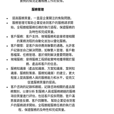
實例的情況定義相應工作的安排。
服務管理
提高服務質量，一直是企業關注的焦點問題。
服務管理可幫助企業從收到客戶的服務請求開
始，全程跟蹤服務任務的執行過程，保證服務的
及時性和完成質量。
客戶服務：客戶支持、現場服務和倉庫修理相關
的業務流程的自動化並加以優化服務。
客戶關懷：是客戶與供應商聯繫的通路。允許客
戶記錄並自己解決問題，如聯繫人管理、客戶動
態檔案、任務管理、基於規則解決重要問題等。
現場服務：使得服務工程師能實時地獲得關於服
務、產品和客戶的信息。
服務知識庫（產品知識庫、方案知識庫、案例知
識庫、服務對策庫、服務知識庫）的建立，更大
程度上提高服務人員的服務能力和水平，從而又
促進服務質量的提高。
客戶咨詢的記錄和跟蹤，記錄咨詢相關的產品服
務類別，以便分析 對服務人員或服務網絡的服務
項目質量進行評估，包括客戶投拆問題、管戶滿
意度調查反饋、客戶回購等。 幫助企業從收到客
戶的服務請求開始，全程跟蹤服務任務的執行過
程，保證服務的及時性和完成質量。