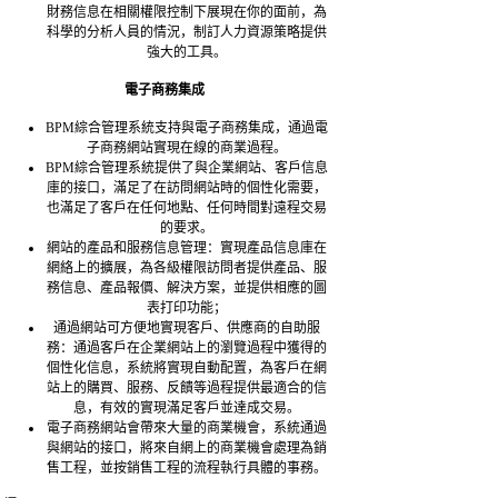
財務信息在相關權限控制下展現在你的面前，為
科學的分析人員的情況，制訂人力資源策略提供
強大的工具。
電子商務集成
BPM綜合管理系統支持與電子商務集成，通過電
子商務網站實現在線的商業過程。
BPM綜合管理系統提供了與企業網站、客戶信息
庫的接口，滿足了在訪問網站時的個性化需要，
也滿足了客戶在任何地點、任何時間對遠程交易
的要求。
網站的產品和服務信息管理：實現產品信息庫在
網絡上的擴展，為各級權限訪問者提供產品、服
務信息、產品報價、解決方案，並提供相應的圖
表打印功能；
通過網站可方便地實現客戶、供應商的自助服
務：通過客戶在企業網站上的瀏覽過程中獲得的
個性化信息，系統將實現自動配置，為客戶在網
站上的購買、服務、反饋等過程提供最適合的信
息，有效的實現滿足客戶並達成交易。
電子商務網站會帶來大量的商業機會，系統通過
與網站的接口，將來自網上的商業機會處理為銷
售工程，並按銷售工程的流程執行具體的事務。