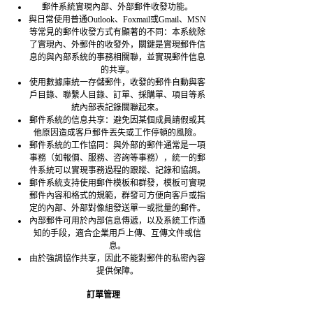
郵件系統實現內部、外部郵件收發功能。
與日常使用普通Outlook、Foxmail或Gmail、MSN
等常見的郵件收發方式有顯著的不同：本系統除
了實現內、外郵件的收發外，關鍵是實現郵件信
息的與內部系統的事務相關聯，並實現郵件信息
的共享。
使用數據庫統一存儲郵件，收發的郵件自動與客
戶目錄、聯繫人目錄、訂單、採購單、項目等系
統內部表記錄關聯起來。
郵件系統的信息共享：避免因某個成員請假或其
他原因造成客戶郵件丟失或工作停頓的風險。
郵件系統的工作協同：與外部的郵件通常是一項
事務（如報價、服務、咨詢等事務），統一的郵
件系統可以實現事務過程的跟蹤、記錄和協調。
郵件系統支持使用郵件模板和群發，模板可實現
郵件內容和格式的規範，群發可方便向客戶或指
定的內部、外部對像組發送單一或批量的郵件。
內部郵件可用於內部信息傳遞，以及系統工作通
知的手段，適合企業用戶上傳、互傳文件或信
息。
由於強調協作共享，因此不能對郵件的私密內容
提供保障。
訂單管理