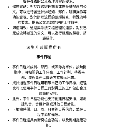
各種複雜的公文辦理流程的要求。
催辦跳轉：對於超過辦理期限或需特殊辦理的公
文，可以進行發送催辦通知、郵件，跳轉操作等
功能實現，對於辦理流程的跟蹤檢查、特殊流轉
的要求。提高公文流轉辦理的工作效率。
歸檔銷毀：通過與系統文檔管理的連接，對於已
完成流轉辦理的公文，可以進行相應的歸檔、銷
毀操作。
深 圳 升 藍 版 權 所 有
事件日程
事件日程以成員、部門、或團隊為單位，按時間
順序，將相關的工作任務、工作計劃、待辦事
務、流程事務以圖表方式顯示出來。
成員通過事件日程可明確自己的工作目標，經理
也可以使用事件日程工具對員工的工作做出合理
統籌的安排。
此外，事件日程功能也支持創建日程安排，如創
建約會、會議計劃或其他日程計劃。
可根據時間、日、周、月查詢日程信息，並在日
程中添加備忘。
事件日程還具有衝突檢查功能，以及到期提醒功
能。