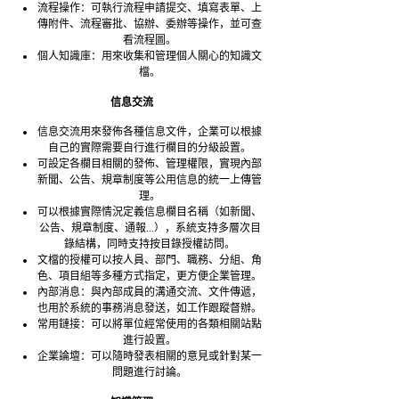
流程操作：可執行流程申請提交、填寫表單、上
傳附件、流程審批、協辦、委辦等操作，並可查
看流程圖。
個人知識庫：用來收集和管理個人關心的知識文
檔。
信息交流
信息交流用來發佈各種信息文件，企業可以根據
自己的實際需要自行進行欄目的分級設置。
可設定各欄目相關的發佈、管理權限，實現內部
新聞、公告、規章制度等公用信息的統一上傳管
理。
可以根據實際情況定義信息欄目名稱（如新聞、
公告、規章制度、通報...），系統支持多層次目
錄結構，同時支持按目錄授權訪問。
文檔的授權可以按人員、部門、職務、分組、角
色、項目組等多種方式指定，更方便企業管理。
內部消息：與內部成員的溝通交流、文件傳遞，
也用於系統的事務消息發送，如工作跟蹤督辦。
常用鏈接：可以將單位經常使用的各類相關站點
進行設置。
企業論壇：可以隨時發表相關的意見或針對某一
問題進行討論。