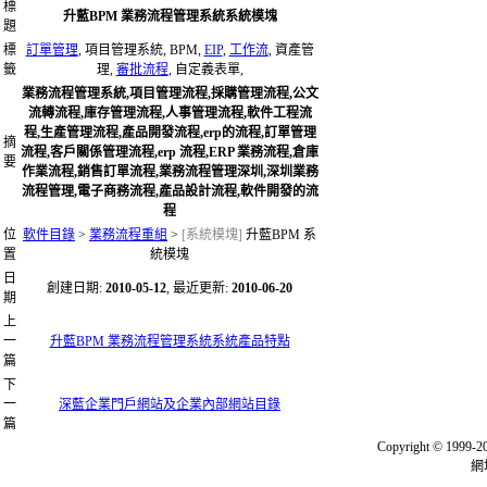
標
升藍BPM 業務流程管理系統系統模塊
題
標
訂單管理
, 項目管理系統, BPM,
EIP
,
工作流
, 資產管
籤
理,
審批流程
, 自定義表單,
業務流程管理系統,項目管理流程,採購管理流程,公文
流轉流程,庫存管理流程,人事管理流程,軟件工程流
程,生產管理流程,產品開發流程,erp的流程,訂單管理
摘
流程,客戶關係管理流程,erp 流程,ERP 業務流程,倉庫
要
作業流程,銷售訂單流程,業務流程管理深圳,深圳業務
流程管理,電子商務流程,產品設計流程,軟件開發的流
程
位
軟件目錄
>
業務流程重組
>
[系統模塊]
升藍BPM 系
置
統模塊
日
創建日期:
2010-05-12
, 最近更新:
2010-06-20
期
上
一
升藍BPM 業務流程管理系統系統產品特點
篇
下
一
深藍企業門戶網站及企業內部網站目錄
篇
Copyright © 
網