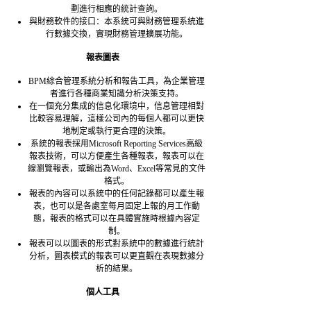
劃進行相應的統計查詢。
與財務軟件的接口：本系統可與財務管理系統進
行數據交換，實現財務管理擴展功能。
報表圖表
BPM綜合管理系統分析和報告工具，為企業管理
者進行各種商業知識分析決策支持。
在一個充分集成的信息化環境中，信息管理相對
比較容易理解，這樣公司內的每個人都可以更快
地制定或執行更合理的決策。
系統的報表採用Microsoft Reporting Services高級
報表技術，可以方便產生各種報表，報表可以在
線瀏覽報表，或輸出為Word、Excel等常見的文件
格式。
報表的內容可以系統中的任何記錄都可以產生報
表，也可以是各處室每月固定上報的月工作動
態，報表的格式可以在具體實施時根據內容定
制。
報表可以以圖表的形式對系統中的數據進行統計
分析，圖表模式的報表可以更直觀在表現數據分
析的結果。
個人工具