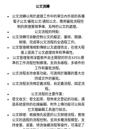
公文流轉
公文流轉以用於處理工作中的單位內外部的各種
電子公文/審批公文/通知公文，應用審批流程控
制的原理實現準確、及時的公文的處理。
公文流程的特點：
公文流轉可自動控制公文的擬定、審核、閱讀、
辦理、完成等公文流程的全過程工作。
公文管理模塊相對傳統公文處理而言，在很大程
度上提高了公文處理效率和準確性。
公文管理使用深藍軟件自主開發的符合XPDL標
準的工作流程控制模塊，支持多線程、多條件的
工作和審批流程。
公文流程支持會簽功能，可適用於複雜的重大合
同或文件的審批。
公文流程支持預定義流程、自定義流程、固定流
程。
公文流程的主要作業：
發文收文：發文起草、發佈來文登記的功能，通
過系統提供的在線編輯、附件上傳功能可以與其
它文檔編輯工具進行結合。
公文辦理：根據預先設置的公文辦理流程，實現
公文的過程的流程控制，支持多種流程模型，支
持會簽、退簽、修改後續流程等操作，可滿足了