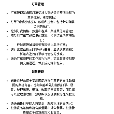
訂單管理
訂單管理是處理訂單從錄入到結清的整個過程的
業務流程，主要包括：
訂單的情況的記錄、跟蹤和控制，包括針對銷售
合同的執行；
控制訂貨價格、數量和客戶、業務員信用管理；
隨時對訂單完成情況的跟蹤、控制訂單的實際執
行；
根據實際補貨情況實現追加執行訂單；
進行比較並顯示訂單執行差異，並通過業務和分
析報表進行訂單執行情況的反映。
通過訂單管理的工作流程程序，訂單管理控制整
個交易過程，並形成記錄和報告。
銷售管理
銷售管理系統主要用來處理與企業的銷售活動相
關的業務內容，比如與客戶簽訂銷售訂單、發
貨、辦理出庫、退貨、收取銷售貨款等，而且還
可以處理應收款、預收款以及現收款等往來款業
務。
通過銷售訂單錄入與變更，跟蹤管理銷售情況；
根據貨品報價和銷售數量開出銷售發票，根據發
貨單產生結算憑證和收貨單；