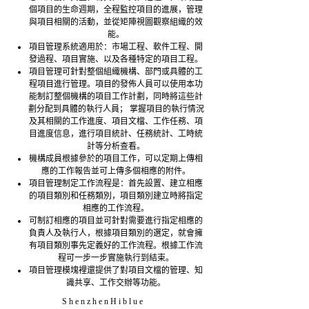
個項目的生命週期，全程監控項目的進展，管理
與項目相關的活動，並從矩陣視圖觀察組織的效
能。
項目管理系統適用於：市場工程、軟件工程、開
發過程、項目實施、以及各種特定的項目工程。
項目管理可針對整個組織機構、部門或具體的工
程項目進行管理。項目的發佈人員可以使用本功
能制訂整個機構的項目工作計劃，同時將這些計
劃分配到具體的執行人員； 掌握項目的執行情況
及其相關的工作進度、項目文檔、工作任務、項
目進度信息，進行項目統計、任務統計、工時統
計等分析查看。
機構成員根據參於的項目工作，可以定期上傳相
應的工作報告並可上傳多個相應的附件。
項目管理制定工作流程是：首先設置、建立相應
的項目類別和任務類別，項目類別建立時將指定
相應的工作流程。
可制訂相應的項目並可針對需要進行指定相應的
負責人及執行人，根據項目類別的選定，就會擁
有項目類別事先定義好的工作流程。根據工作流
程可一步一步實施執行到結束。
項目管理模塊裡還提供了對項目文檔的管理、知
識共享、工作交辦等功能。
S h e n z h e n H i b l u e