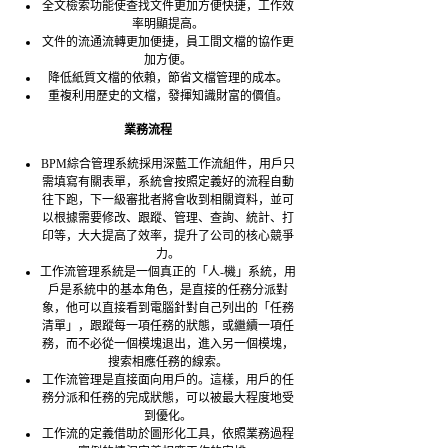
全文檢索功能使查找文件更加方便快捷，工作效
率明顯提高。
文件的流通流轉更加便捷，員工間文檔的協作更
加方便。
降低紙質文檔的依賴，節省文檔管理的成本。
重複利用歷史的文檔，發揮知識財富的價值。
業務流程
BPM綜合管理系統採用深藍工作流組件，用戶只
需填寫有關表單，系統會按照定義好的流程自動
往下跑，下一級審批者將會收到相關資料，並可
以根據需要修改、跟蹤、管理、查詢、統計、打
印等，大大提高了效率，提升了公司的核心競爭
力。
工作流管理系統是一個真正的「人-機」系統，用
戶是系統中的基本角色，是直接的任務分派對
象，他可以直接看到電腦針對自己列出的「任務
清單」，跟蹤每一項任務的狀態，或繼續一項任
務，而不必從一個模塊退出，進入另一個模塊，
搜索相應任務的線索。
工作流管理是直接面向用戶的。這樣，用戶的任
務分派和任務的完成狀態，可以被最大程度地受
到優化。
工作流的定義借助於圖形化工具，依照業務過程