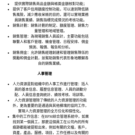
提供實際銷售商品金額與帳面金額核對功能；
提供了客戶信用額度控制功能，可以達到降低銷
售風險，減少應收呆賬的目的，還可以實現業務
員銷售業績、銷售指標完成情況的考核功能。
銷售計劃：銷售計劃的制定、額度管理、銷售力
量管理和地域管理。
銷售管理：為現場銷售人員設計，主要功能包括
聯繫人和客戶管理、機會管理、日程安排、佣金
預測、報價、報告和分析。
銷售佣金：允許銷售經理創建和管理銷售隊伍的
獎勵和佣金計劃，並幫助銷售代表形象地瞭解各
自的銷售業績。
人事管理
人力資源是對組織中的人事工作進行管理：括人
員的基本信息、履歷信息管理、人員的調動分
配、人員信息查詢統計、績效考核、培訓等。
人力資源管理除了傳統的人力資源管理的功能
外，更為重要的是通過與其他模塊的協同工作，
實現人力資源管理的全方位化和個性化。
集中的工作信息：在BPM綜合管理系統中，如果
找到某一個員工，那麼這個員工在公司內的所有
痕跡都能被提取出來，例如有關的文檔，客戶，
資產，產品，服務，項目，工作任務以及有關的