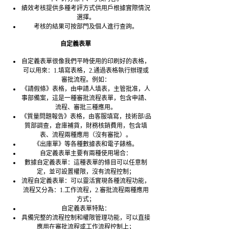
績效考核提供多種考評方式供用戶根據實際情況
選擇。
考核的結果可按部門及個人進行查詢。
自定義表單
自定義表單很像我們平時使用的印刷好的表格，
可以用來：1.填寫表格，2.通過表格執行辦理或
審批流程。例如：
《請假條》表格，由申請人填表，主管批准，人
事部備案，這是一種審批流程表單，包含申請、
流程、審批三種應用。
《質量問題報告》表格，由客服填寫，技術部/品
質部調查，倉庫補貨，財務核銷費用，包含填
表、流程兩種應用（沒有審批）。
《出庫單》等各種數據表和電子錶格。
自定義表單主要有兩種使用場合：
數據自定義表單：這種表單的條目可以任意制
定，並可設置權限，沒有流程控制；
流程自定義表單：可以靈活實現各種流程功能，
流程又分為：1.工作流程，2.審批流程兩種應用
方式；
自定義表單特點：
具備完整的流程控制和權限管理功能，可以直接
應用在審批流程或工作流程控制上；