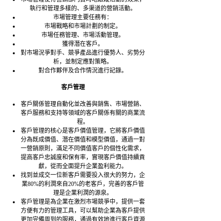
執行和管理多樣的、多渠道的營銷活動。
市場管理主要任務有：
市場戰略和市場計劃的制定。
市場任務管理、市場活動管理。
獲得潛在客戶。
對市場況爭對手、競爭產品進行優勢人、劣勢分
析，並制定應對策略。
對合作夥伴及合作情況進行記錄。
客戶管理
客戶關係管理自動化並改善與銷售、市場營銷、
客戶服務和支持等領域的客戶關係有關的商業流
程。
客戶管理的核心是客戶價值管理，它將客戶價值
分為既成價值、潛在價值和模型價值，通過一對
一營銷原則，滿足不同價值客戶的個性化需求，
提高客戶忠誠度和保有率，實現客戶價值持續貢
獻，從而全面提升企業盈利能力。
找到並成交一位新客戶需要投入很大的努力，企
業80%的利潤來自20%的老客戶，完善的客戶管
理是企業利潤的源泉。
客戶管理是為企業在激烈市場競爭中，提供一套
方便有力的管理工具，可以幫助企業為客戶提供
更加完備周到的服務，通過有效地進行客戶資源