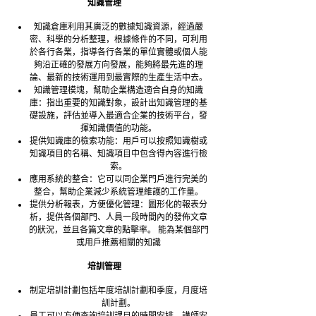
知識管理
知識倉庫利用其廣泛的數據知識資源，經過嚴
密、科學的分析整理，根據條件的不同，可利用
於各行各業，指導各行各業的單位實體或個人能
夠沿正確的發展方向發展，能夠將最先進的理
論、最新的技術運用到最實際的生產生活中去。
知識管理模塊，幫助企業構造適合自身的知識
庫：指出重要的知識對象，設計出知識管理的基
礎設施，評估並導入最適合企業的技術平台，發
揮知識價值的功能。
提供知識庫的檢索功能：用戶可以按照知識樹或
知識項目的名稱、知識項目中包含得內容進行檢
索。
應用系統的整合：它可以同企業門戶進行完美的
整合，幫助企業減少系統管理維護的工作量。
提供分析報表，方便優化管理：圖形化的報表分
析，提供各個部門、人員一段時間內的發佈文章
的狀況，並且各篇文章的點擊率。 能為某個部門
或用戶推薦相關的知識
培訓管理
制定培訓計劃包括年度培訓計劃和季度，月度培
訓計劃。