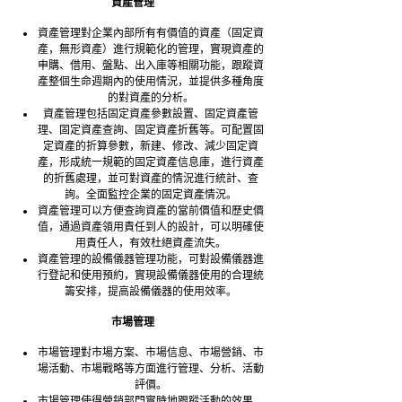
資產管理
資產管理對企業內部所有有價值的資產（固定資
產，無形資產）進行規範化的管理，實現資產的
申購、借用、盤點、出入庫等相關功能，跟蹤資
產整個生命週期內的使用情況，並提供多種角度
的對資產的分析。
資產管理包括固定資產參數設置、固定資產管
理、固定資產查詢、固定資產折舊等。可配置固
定資產的折算參數，新建、修改、減少固定資
產，形成統一規範的固定資產信息庫，進行資產
的折舊處理，並可對資產的情況進行統計、查
詢。全面監控企業的固定資產情況。
資產管理可以方便查詢資產的當前價值和歷史價
值，通過資產領用責任到人的設計，可以明確使
用責任人，有效杜絕資產流失。
資產管理的設備儀器管理功能，可對設備儀器進
行登記和使用預約，實現設備儀器使用的合理統
籌安排，提高設備儀器的使用效率。
市場管理
市場管理對市場方案、市場信息、市場營銷、市
場活動、市場戰略等方面進行管理、分析、活動
評價。
市場管理使得營銷部門實時地跟蹤活動的效果，