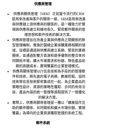
供應商管理
供應商關係管理（SRM）正如當今流行的CRM
是用來改善與客戶的關係一樣，SRM是用來改善
與供應鏈上游供應商的關係的，是一種致力於實
現與供應商建立和維持長久、緊密夥伴關係的管
理思想和軟件技術的解決方案。
供應商管理旨在改善企業與供應商之間關係的新
型管理機制，實施於圍繞企業採購業務相關的領
域，目標是通過與供應商建立長期、緊密的業務
關係，並通過對雙方資源和競爭優勢的整合來共
同開拓市場，擴大市場需求和份額，降低產品前
期的高額成本，實現雙贏的企業管理模式。
供應商關係管理以IT信息技術為手段的的管理軟
件和技術，將先進的電子商務、數據挖掘、協同
技術等信息技術緊密集成在一起，為企業產品的
策略性設計、資源的策略性獲取、合同的有效洽
談、產品內容的統一管理等過程提供了一個優化
的解決方案。
實際上，供應商關係管理是一種以「擴展協作互
助的夥伴關係、共同開拓和擴大市場份額、實現
雙贏」為導向的企業資源獲取管理的系統工程。
郵件系統