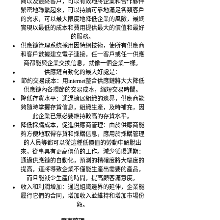
商以及最終客戶，可以有效地將企業和合作夥伴
緊密地聯繫起來，可以持續可靠地滿足各類客戶
的需求，可以最大限度地降低企業的風險，最終
實現以最低的成本和費用提供最大的價值和最好
的服務。
供應鏈管理系統採用因特網技術，使所有供應商
和客戶數據建立電子連接，任一客戶或任一供應
商都能與企業交換信息，就像一個企業一樣。
供應鏈自動化的最大好處是：
節約交易成本：用internet整合供應鏈將大大降低
供應鏈內各環節的交易成本，縮短交易時間。
降低存貨水平：通過擴展組織的邊界，供應商能
夠隨時掌握存貨信息，組織生產，及時補充，因
此企業已無必要維持較高的存貨水平。
降低採購成本，促進供應商管理：由於供應商能
夠方便地取得存貨和採購信息，應用於採購管理
的人員等都可以從這種低價值的勞動中解脫出
來，從事具有更高價值的工作。減少循環週期：
通過供應鏈的自動化，預測的精確度將大幅度的
提高，這將導致企業不僅能生產出需要的產品，
而且能減少生產的時間，提高顧客滿意度。
收入和利潤增加：通過組織邊界的延伸，企業能
履行它們的合同，增加收入並維持和增加市場份
額。