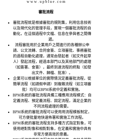
w w w . u p b l u e . c o m
審批流程
審批流程就是根據審批的規則集，利用信息技術
以及現代化的管理手段，實現一個審批流程的自
動化，在這個過程中文檔、信息在參與者之間傳
遞。
流程審批用於企業用戶之間進行的各種辦公申
請、公文流轉、合同會簽、立項審批、事務審批
的過程自動化處理，通常由發起者（如文件起草
人）發起流程，經過本部門以及其他部門的處理
（如簽署、會簽），最終到達流程的終點（如發
出文件、歸檔、批准）。
企業可以根據單位的實際情況定義審批流程，從
簡單流程（如請假申請）到複雜流程（如立項審
批）均可以BPM系統中定義和實施。
BPM系統的審批流程具備三種應用流程模式：自
定義流程、預定義流程、固定流程，滿足企業的
不同流程處理的需要。
BPM系統的審批流程可以使用用流程模板制定，
可方便批量地快速佈署和實施工作流程。
BPM系統的審批流程支持多種方式指定對象，可
使用絕對對像和相對對象，在定義和實施中具有
非常方便高效的意義。