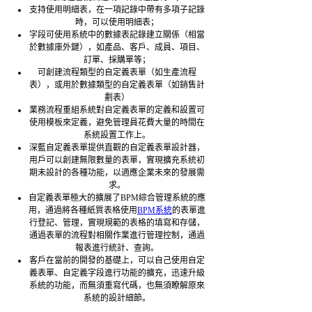
支持使用明細表，在一項記錄中帶有多項子記錄
時，可以使用明細表；
字段可使用系統中的數據表記錄建立關係（相當
於數據庫外鍵），如產品、客戶、成員、項目、
訂單、採購單等；
可創建流程類型的自定義表單（如生產流程
表），或用於數據類型的自定義表單（如銷售計
劃表）
業務流程重組系統對自定義表單的定義和設置可
使用模板來定義，避免管理員花費大量的時間在
系統設置工作上。
深藍自定義表單提供直觀的自定義表單設計器，
用戶可以創建無限數量的表單，實現擴充系統初
期未設計的各種功能，以適應企業未來的發展需
求。
自定義表單極大的擴展了BPM綜合管理系統的應
用，通過將各種紙質表格使用
BPM系統
的表單進
行登記、管理，實現規範的表格的填寫和存儲，
通過表單的流程對相關作業進行管理控制，通過
報表進行統計、查詢。
客戶在當前的開發的基礎上，可以自己使用自定
義表單、自定義字段進行功能的擴充，迅速升級
系統的功能，而無須重寫代碼，也無須瞭解原來
系統的設計細節。