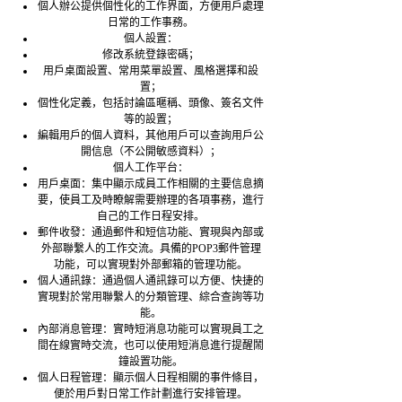
個人辦公提供個性化的工作界面，方便用戶處理
日常的工作事務。
個人設置：
修改系統登錄密碼；
用戶桌面設置、常用菜單設置、風格選擇和設
置；
個性化定義，包括討論區暱稱、頭像、簽名文件
等的設置；
編輯用戶的個人資料，其他用戶可以查詢用戶公
開信息（不公開敏感資料）；
個人工作平台：
用戶桌面：集中顯示成員工作相關的主要信息摘
要，使員工及時瞭解需要辦理的各項事務，進行
自己的工作日程安排。
郵件收發：通過郵件和短信功能、實現與內部或
外部聯繫人的工作交流。具備的POP3郵件管理
功能，可以實現對外部郵箱的管理功能。
個人通訊錄：通過個人通訊錄可以方便、快捷的
實現對於常用聯繫人的分類管理、綜合查詢等功
能。
內部消息管理：實時短消息功能可以實現員工之
間在線實時交流，也可以使用短消息進行提醒鬧
鐘設置功能。
個人日程管理：顯示個人日程相關的事件條目，
便於用戶對日常工作計劃進行安排管理。