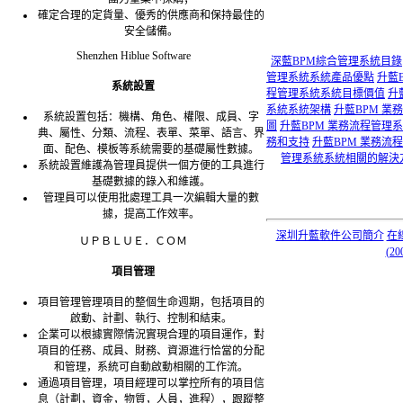
確定合理的定貨量、優秀的供應商和保持最佳的
安全儲備。
Shenzhen Hiblue Software
深藍BPM綜合管理系統目錄
管理系統系統產品優點
升藍
系統設置
程管理系統系統目標價值
升
系統系統架構
升藍BPM 業
系統設置包括：機構、角色、權限、成員、字
圖
升藍BPM 業務流程管理
典、屬性、分類、流程、表單、菜單、語言、界
務和支持
升藍BPM 業務
面、配色、模板等系統需要的基礎屬性數據。
管理系統系統相關的解決
系統設置維護為管理員提供一個方便的工具進行
基礎數據的錄入和維護。
管理員可以使用批處理工具一次編輯大量的數
據，提高工作效率。
深圳升藍軟件公司簡介
在
ＵＰＢＬＵＥ．ＣＯＭ
(20
項目管理
項目管理管理項目的整個生命週期，包括項目的
啟動、計劃、執行、控制和結束。
企業可以根據實際情況實現合理的項目運作，對
項目的任務、成員、財務、資源進行恰當的分配
和管理，系統可自動啟動相關的工作流。
通過項目管理，項目經理可以掌控所有的項目信
息（計劃，資金，物質，人員，進程），跟蹤整