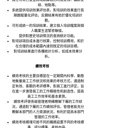
員工可以方便查詢培訓課目的時間安排、講師安
排、地點等。
系統提供培訓效果評估表，對培訓的效果進行長
期跟蹤量化評估，反饋結果有助於優化培訓計
劃。
可形成統一的培訓結果，建立個人培訓檔案與個
人職業生涯緊密聯接。
提供對歷史培訓情況的查詢統計功能。
對培訓項目成本進行核算，控制培訓費用，和於
在合理的成本範圍內達到既定的培訓目標。
對培訓結果進行各種統計分析，如成本效果分
析。
績效考核
績效考核的主要目標是在一定期間內科學、動態
地衡量員工工作狀況和效果的考核方式，通過制
定有效、客觀的考評標準，對員工進行評定，旨
在進一步激發員工的工作積極性和創造性，提高
員工工作效率和基本素質。
績效考評使各級管理者明確瞭解下屬的工作狀
況，通過對下屬的工作績效評估，管理者能充分
瞭解本部門的人力資源狀況，有利於提高本部門
管理的工作效率。
績效考核模塊可按不同的職務設置不同的考核標
準、評分標準、考核內容。