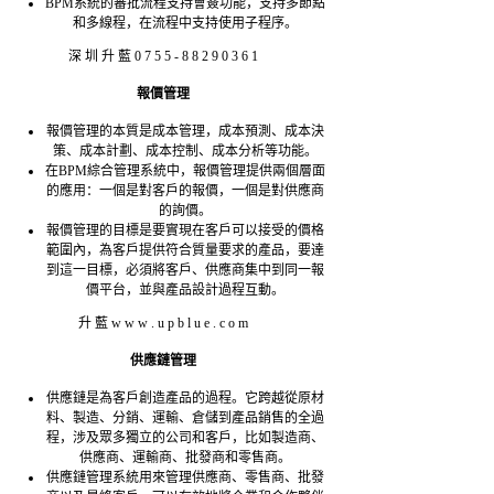
BPM系統的審批流程支持會簽功能，支持多節點
和多線程，在流程中支持使用子程序。
深 圳 升 藍 0 7 5 5 - 8 8 2 9 0 3 6 1
報價管理
報價管理的本質是成本管理，成本預測、成本決
策、成本計劃、成本控制、成本分析等功能。
在BPM綜合管理系統中，報價管理提供兩個層面
的應用：一個是對客戶的報價，一個是對供應商
的詢價。
報價管理的目標是要實現在客戶可以接受的價格
範圍內，為客戶提供符合質量要求的產品，要達
到這一目標，必須將客戶、供應商集中到同一報
價平台，並與產品設計過程互動。
升 藍 w w w . u p b l u e . c o m
供應鏈管理
供應鏈是為客戶創造產品的過程。它跨越從原材
料、製造、分銷、運輸、倉儲到產品銷售的全過
程，涉及眾多獨立的公司和客戶，比如製造商、
供應商、運輸商、批發商和零售商。
供應鏈管理系統用來管理供應商、零售商、批發