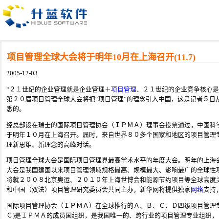
项目管理全球大会将于明年10月在上海召开(11.7)
2005-12-03
“２１世纪的企业管理就是企业管理＋
项目管理
、２１世纪的企业竞争核心是
第２０届项目管理全球大会将把“项目管理”的理念引入中国，这是记者５日
悉的。
经总部设在瑞士的国际项目管理协会（ＩＰＭＡ）理事会投票通过，中国科
于明年１０月在上海召开。届时，来自世界８０多个国家和地区的项目管理
理新思维、新理念的高峰对话。
项目管理全球大会是国际项目管理界最高学术水平的年度大会。明年的上海
大会是我国建国以来项目管理领域规格最高、规模最大、影响最广的全球性
将就２００８北京奥运、２０１０年上海世博会和能源节约项目等全球高度
和中国（双法）项目管理研究委员会共同主办，新华网将提供独家
网络
支持
国际项目管理协会（ＩＰＭＡ）在全球推行的Ａ、Ｂ、Ｃ、Ｄ四级项目管理
Ｃ)是ＩＰＭＡ的成员国组织，是我国唯一的、跨行业的项目管理专业组织